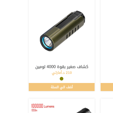
كشاف صغير بقوة 4000 لومين
210 د.أمارتي
أضف الي السلة