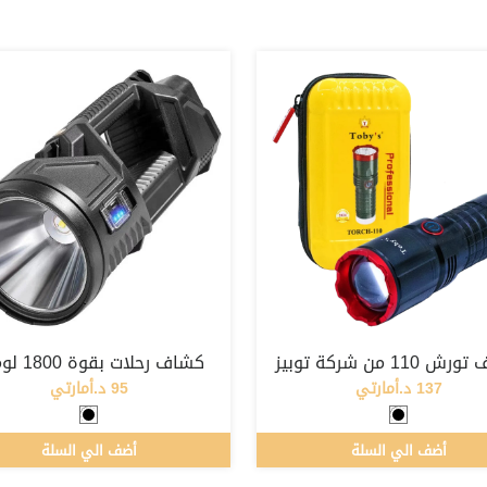
110 من شركة توبيز
كشاف رحلات بقوة 1800 لومين
137 د.أمارتي
95 د.أمارتي
أضف الي السلة
أضف الي السلة