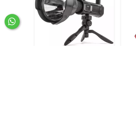
كشاف البر و الرحلات
100 د.أمارتي
أضف الي السلة