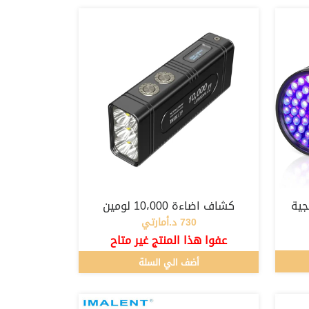
جية
كشاف اضاءة 10،000 لومين
730 د.أمارتي
عفوا هذا المنتج غير متاح
أضف الي السلة