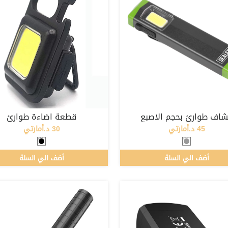
اف طوارئ بحجم الاصبع
قطعة اضاءة طوارئ
45 د.أمارتي
30 د.أمارتي
أضف الي السلة
أضف الي السلة