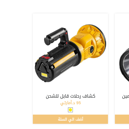
كشاف رحلات قابل للشحن
95 د.أمارتي
أضف الي السلة