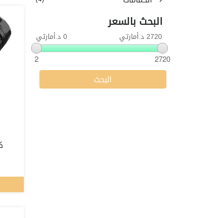
البحث بالسعر
2720 د.أمارتي
0 د.أمارتي
2
2720
البحث
كش