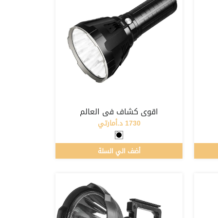
اقوى كشاف في العالم
1730 د.أمارتي
أضف الي السلة