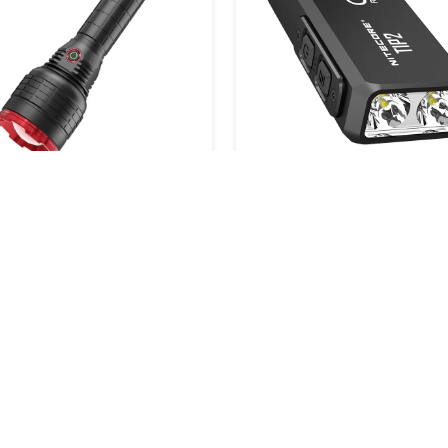
 ميني بقوة 720 لومين
كشاف تورش 95 من توبيز
175 د.أمارتي
145 د.أمارتي
أضف الي السلة
أضف الي السلة