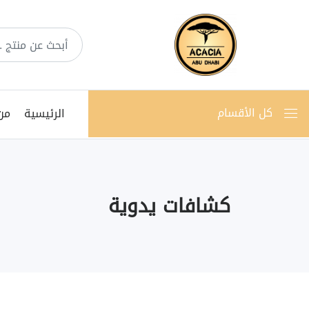
كل الأقسام
الرئيسية
من
كشافات يدوية