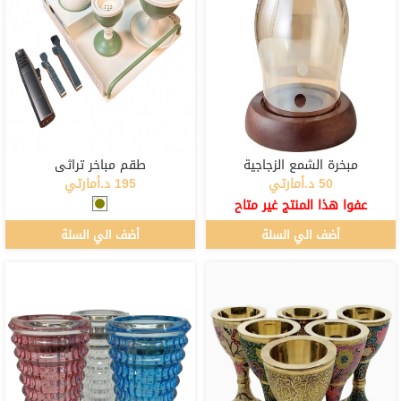
مبخرة الشمع الزجاجية
طقم مباخر تراثي
50 د.أمارتي
195 د.أمارتي
عفوا هذا المنتج غير متاح
أضف الي السلة
أضف الي السلة