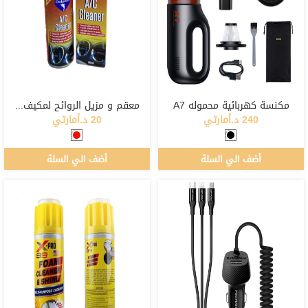
مكنسة كهربائية محموله A7
معقم و مزيل الروائح لمكيف السيارة
240 د.أمارتي
20 د.أمارتي
أضف الي السلة
أضف الي السلة