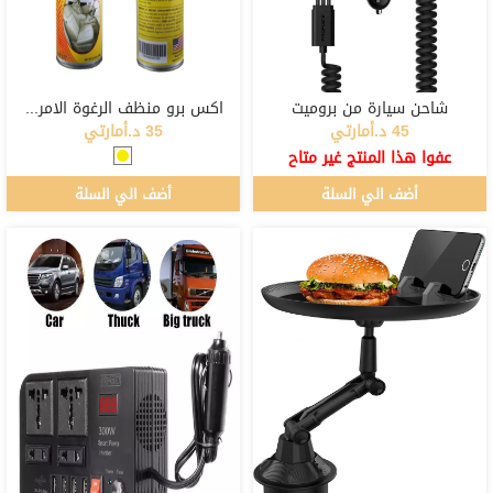
شاحن سيارة من بروميت
اكس برو منظف الرغوة الامريكي
45 د.أمارتي
35 د.أمارتي
عفوا هذا المنتج غير متاح
أضف الي السلة
أضف الي السلة