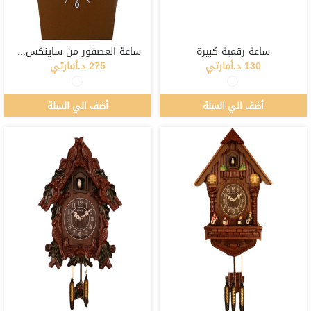
ساعة رقمية كبيرة
‎ساعة العصفور من ساينكس الكورية
130 د.أمارتي
275 د.أمارتي
أضف الي السلة
أضف الي السلة