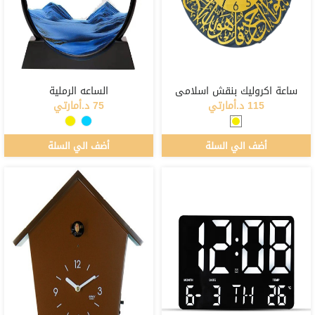
ساعة اكروليك بنقش اسلامي
الساعه الرملية
115 د.أمارتي
75 د.أمارتي
أضف الي السلة
أضف الي السلة