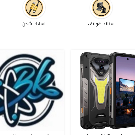
ستاند هواتف
اسلاك شحن