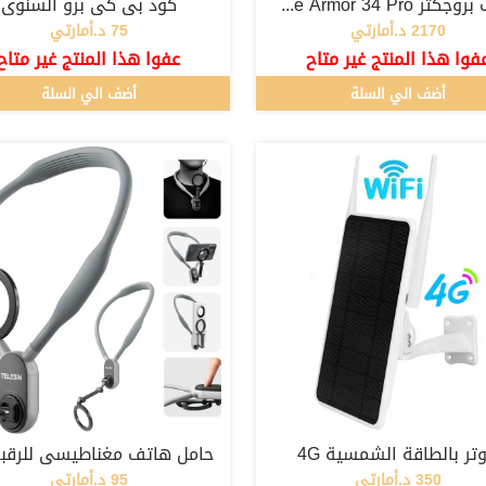
هاتف بروجكتر Ulefone Armor 34 Pro
كود بي كي برو السنوي
2170 د.أمارتي
75 د.أمارتي
فوا هذا المنتج غير متاح
عفوا هذا المنتج غير متاح
أضف الي السلة
أضف الي السلة
وتر بالطاقة الشمسية 4G
350 د.أمارتي
95 د.أمارتي