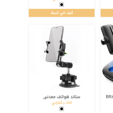
أضف الي السلة
ستاند هواتف معدني
100 د.أمارتي