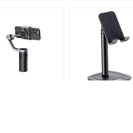
اعدة هاتف من جويروم
45 د.أمارتي
390 د.أمارتي
أضف الي السلة
أضف الي السلة