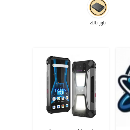
باور بانك