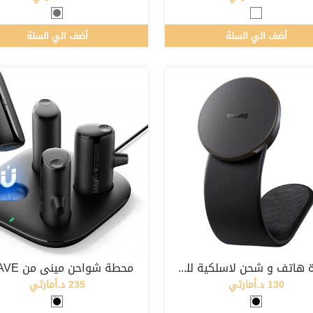
أضف الي السلة
أضف الي السلة
قاعدة هاتف و شحن لاسلكية للسيارة من باسيوس
محطة شواحن ميني من BRAVE
130 د.أمارتي
235 د.أمارتي