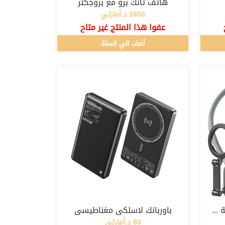
هاتف تانك برو مع بروجكتر
1850 د.أمارتي
عفوا هذا المنتج غير متاح
أضف الي السلة
حامل هاتف مغناطيسي للرقبة لاغراض التصوير
باوربانك لاسلكي مغناطيسي
80 د.أمارتي