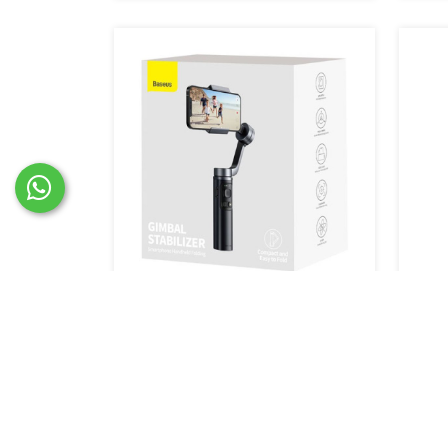
عصا سيلفي مقاومه للاهتزاز من باسيوس
عصا سيلفي مقاومة للاهتزاز
350 د.أمارتي
أضف الي السلة