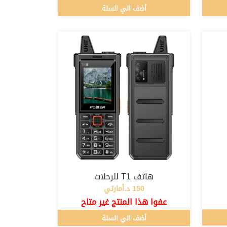
أضف الي السلة
هاتف T1 للرحلات
150 د.أمارتي
عفوا هذا المنتج غير متاح
أضف الي السلة