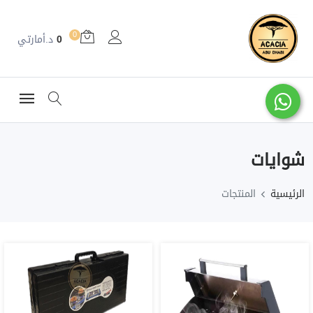
0
0
د.أمارتي
شوايات
الرئيسية
المنتجات