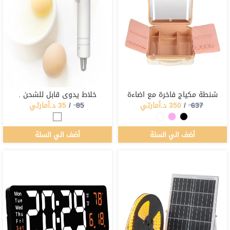
شنطة مكياج فاخرة مع اضاءة
خلاط يدوي قابل للشحن .
637
/
350
د.أمارتي
85
/
35
د.أمارتي
أضف الي السلة
أضف الي السلة