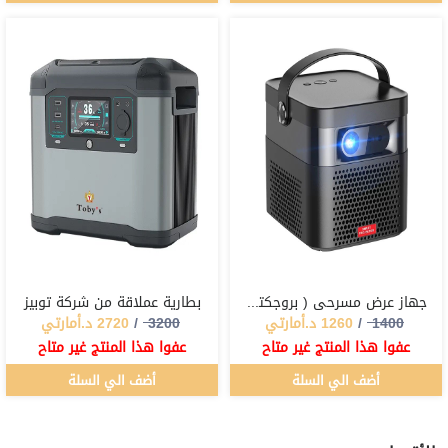
جهاز عرض مسرحي ( بروجكتر ) باين تك
بطارية عملاقة من شركة توبيز
1400
/
1260
د.أمارتي
3200
/
2720
د.أمارتي
عفوا هذا المنتج غير متاح
عفوا هذا المنتج غير متاح
أضف الي السلة
أضف الي السلة