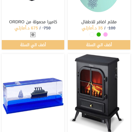
مقلم اضافر للاطفال
كاميرا محمولة من ORDRO
100
/
35
د.أمارتي
750
/
675
د.أمارتي
أضف الي السلة
أضف الي السلة