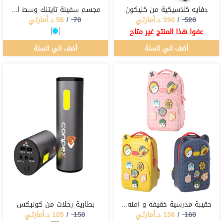
دفايه كلاسيكية من كليكون
مجسم سفينة تايتنك وسط المحيط
520
/
390
د.أمارتي
70
/
56
د.أمارتي
عفوا هذا المنتج غير متاح
أضف الي السلة
أضف الي السلة
حقيبة مدرسية خفيفه و آمنه للاطفال
بطارية رحلات من كونبكس
160
/
136
د.أمارتي
150
/
105
د.أمارتي